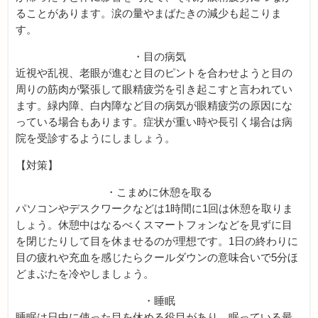
ることがあります。涙の量やまばたきの減少も起こりま
す。
・目の病気
近視や乱視、老眼が進むと目のピントを合わせようと目の
周りの筋肉が緊張して眼精疲労を引き起こすと言われてい
ます。緑内障、白内障など目の病気が眼精疲労の原因にな
っている場合もあります。症状が重い時や長引く場合は病
院を受診するようにしましょう。
【対策】
・こまめに休憩を取る
パソコンやデスクワークなどは1時間に1回は休憩を取りま
しょう。休憩中はなるべくスマートフォンなどを見ずに目
を閉じたりして目を休ませるのが理想です。1日の終わりに
目の疲れや充血を感じたらクールダウンの意味合いで5分ほ
どまぶたを冷やしましょう。
・睡眠
睡眠は日中に使った目を休める役目があり、眠っている最